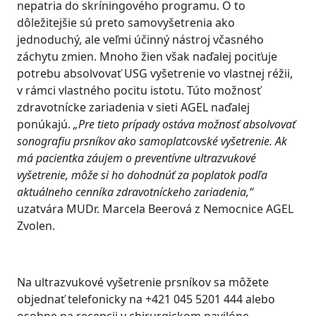
nepatria do skríningového programu. O to
dôležitejšie sú preto samovyšetrenia ako
jednoduchý, ale veľmi účinný nástroj včasného
záchytu zmien. Mnoho žien však naďalej pociťuje
potrebu absolvovať USG vyšetrenie vo vlastnej réžii,
v rámci vlastného pocitu istotu. Túto možnosť
zdravotnícke zariadenia v sieti AGEL naďalej
ponúkajú.
„Pre tieto prípady ostáva možnosť absolvovať
sonografiu prsníkov ako samoplatcovské vyšetrenie. Ak
má pacientka záujem o preventívne ultrazvukové
vyšetrenie, môže si ho dohodnúť za poplatok podľa
aktuálneho cenníka zdravotníckeho zariadenia,“
uzatvára MUDr. Marcela Beerová z Nemocnice AGEL
Zvolen.
Na ultrazvukové vyšetrenie prsníkov sa môžete
objednať telefonicky na +421 045 5201 444 alebo