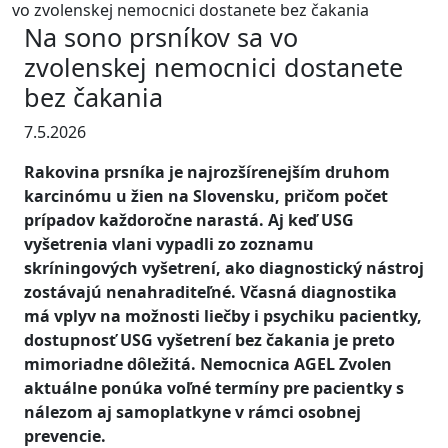
vo zvolenskej nemocnici dostanete bez čakania
Na sono prsníkov sa vo
zvolenskej nemocnici dostanete
bez čakania
7.5.2026
Rakovina prsníka je najrozšírenejším druhom
karcinómu u žien na Slovensku, pričom počet
prípadov každoročne narastá. Aj keď USG
vyšetrenia vlani vypadli zo zoznamu
skríningových vyšetrení, ako diagnostický nástroj
zostávajú nenahraditeľné. Včasná diagnostika
má vplyv na možnosti liečby i psychiku pacientky,
dostupnosť USG vyšetrení bez čakania je preto
mimoriadne dôležitá. Nemocnica AGEL Zvolen
aktuálne ponúka voľné termíny pre pacientky s
nálezom aj samoplatkyne v rámci osobnej
prevencie.