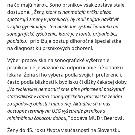
na čo majú nárok. Sono prsníkov však zostáva stále
dostupné.
„Ženy, ktoré si nahmatajú hrčku alebo
spozorujú zmeny v prsníkoch, by mali najprv navštíviť
svojho gynekológa. Ten následne vystaví žiadanku na
sonografické vyšetrenie, ktoré je v tomto prípade bez
poplatku,“
približuje postup dlhoročná špecialistka
na diagnostiku prsníkových ochorení.
Výber pracoviska na sonografické vyšetrenie
prsníkov nie je viazané na odporúčanie či žiadanku
lekára. Žena si ho vyberá podľa svojich preferencií,
často podľa blízkosti k bydlisku či dĺžky čakacej doby.
„Vo zvolenskej nemocnici sme plne pripravení poskytnúť
starostlivosť v rámci sonografického pracoviska ženám
zo spádovej oblasti i mimo nej. Aktuálne sú u nás
dostupné termíny na USG vyšetrenie prsníkov s
minimálnou čakacou dobou,“
dodáva MUDr. Beerová.
Ženy do 45. roku života v súčasnosti na Slovensku