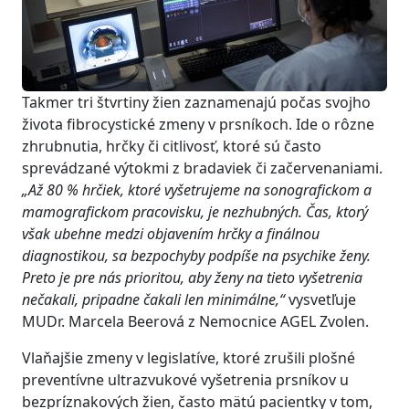
Takmer tri štvrtiny žien zaznamenajú počas svojho
života fibrocystické zmeny v prsníkoch. Ide o rôzne
zhrubnutia, hrčky či citlivosť, ktoré sú často
sprevádzané výtokmi z bradaviek či začervenaniami.
„Až 80 % hrčiek, ktoré vyšetrujeme na sonografickom a
mamografickom pracovisku, je nezhubných. Čas, ktorý
však ubehne medzi objavením hrčky a finálnou
diagnostikou, sa bezpochyby podpíše na psychike ženy.
Preto je pre nás prioritou, aby ženy na tieto vyšetrenia
nečakali, pripadne čakali len minimálne,“
vysvetľuje
MUDr. Marcela Beerová z Nemocnice AGEL Zvolen.
Vlaňajšie zmeny v legislatíve, ktoré zrušili plošné
preventívne ultrazvukové vyšetrenia prsníkov u
bezpríznakových žien, často mätú pacientky v tom,