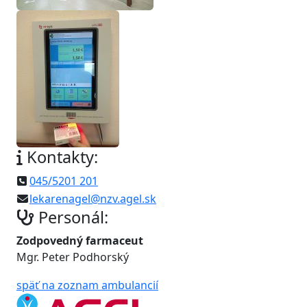
Kontakty:
045/5201 201
lekarenagel@nzv.agel.sk
Personál:
Zodpovedný farmaceut
Mgr. Peter Podhorský
späť na zoznam ambulancií