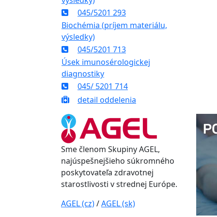
výsledky)
045/5201 293
Biochémia (príjem materiálu,
výsledky)
045/5201 713
Úsek imunosérologickej
diagnostiky
045/ 5201 714
detail oddelenia
Sme členom Skupiny AGEL,
najúspešnejšieho súkromného
poskytovateľa zdravotnej
starostlivosti v strednej Európe.
AGEL (cz)
/
AGEL (sk)