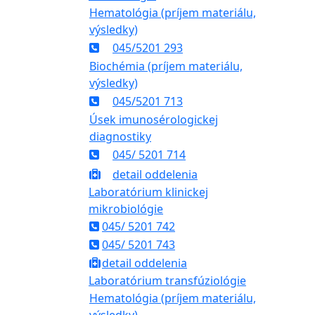
Hematológia (príjem materiálu,
výsledky)
045/5201 293
Biochémia (príjem materiálu,
výsledky)
045/5201 713
Úsek imunosérologickej
diagnostiky
045/ 5201 714
detail oddelenia
Laboratórium klinickej
mikrobiológie
045/ 5201 742
045/ 5201 743
detail oddelenia
Laboratórium transfúziológie
Hematológia (príjem materiálu,