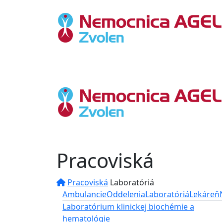
Pracoviská
Pracoviská
Laboratóriá
Ambulancie
Oddelenia
Laboratóriá
Lekáreň
Laboratórium klinickej biochémie a
hematológie