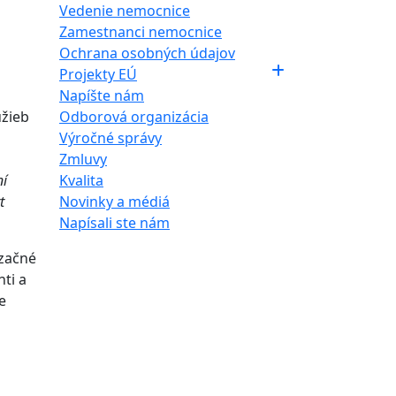
Vedenie nemocnice
Zamestnanci nemocnice
Ochrana osobných údajov
Projekty EÚ
Napíšte nám
užieb
Odborová organizácia
Výročné správy
Zmluvy
ní
Kvalita
t
Novinky a médiá
Napísali ste nám
izačné
ti a
e