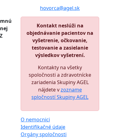
hovorca@agel.sk
namnú
Kontakt neslúži na
anej
objednávanie pacientov na
 Z
vyšetrenie, očkovanie,
testovanie a zasielanie
výsledkov vyšetrení.
Kontakty na všetky
spoločnosti a zdravotnícke
zariadenia Skupiny AGEL
nájdete v
zozname
spločností Skupiny AGEL
O nemocnici
Identifikačné údaje
Orgány spoločnosti