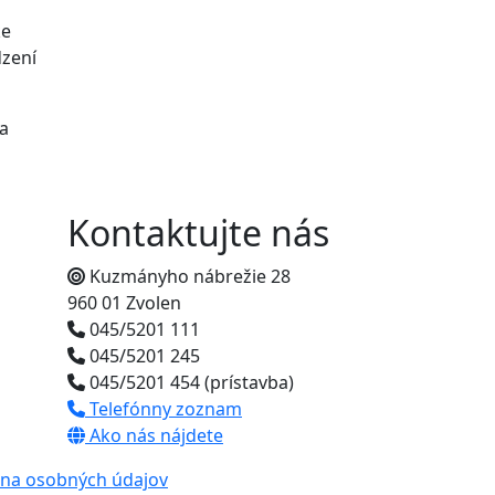
ke
dzení
a
Kontaktujte nás
Kuzmányho nábrežie 28
960 01 Zvolen
045/5201 111
045/5201 245
045/5201 454 (prístavba)
Telefónny zoznam
Ako nás nájdete
na osobných údajov