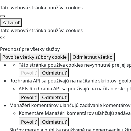
Táto webová stránka používa cookies
Zatvoriť
Táto webová stránka používa cookies
sk
Prednosť pre všetky služby
Povoľte všetky súbory cookie
Odmietnuť všetko
Táto stránka používa cookies nevyhnutné pre jej 
Povoliť
Odmietnuť
Rozhrania API sa používajú na načítanie skriptov: geolok
APIs
Rozhrania API sa používajú na načítanie skripto
Povoliť
Odmietnuť
Manažéri komentárov uľahčujú zadávanie komentárov 
Komentáre
Manažéri komentárov uľahčujú zadávan
Povoliť
Odmietnuť
Služby merania publika používané na generovanie užitoč