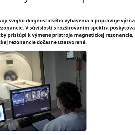
voji svojho diagnostického vybavenia a pripravuje výz
zonancie. V súvislosti s rozširovaním spektra poskytov
ečby pristúpi k výmene prístroja magnetickej rezonancie.
kej rezonancie dočasne uzatvorené.