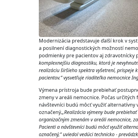
Modernizácia predstavuje ďalší krok v sy
a posilnení diagnostických možností nemoc
podmienky pre pacientov aj zdravotnícky 
komplexnejšiu diagnostiku, ktorá je nevyhnutn
realizáciu širšieho spektra vyšetrení, prispeje 
pacientov.“ vysvetľuje riaditeľka nemocnice In
Výmena prístroja bude prebiehať postupne
zmeny v areáli nemocnice. Počas určitých f
návštevníci budú môcť využiť alternatívny 
označený.
„Realizácia výmeny bude prebiehať 
organizačným zmenám v areáli nemocnice, zadný
Pacienti a návštevníci budú môcť využiť altern
označený,“ uviedol vedúci technicko - prevád