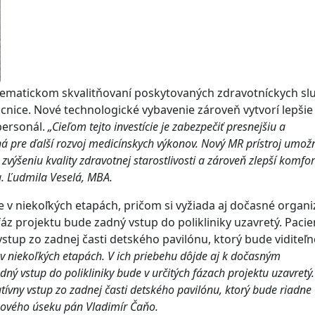
stematickom skvalitňovaní poskytovaných zdravotníckych sl
nice. Nové technologické vybavenie zároveň vytvorí lepšie
personál.
„Cieľom tejto investície je zabezpečiť presnejšiu a
á pre ďalší rozvoj medicínskych výkonov. Nový MR prístroj umož
k zvýšeniu kvality zdravotnej starostlivosti a zároveň zlepší komfor
g. Ľudmila Veselá, MBA.
 v niekoľkých etapách, pričom si vyžiada aj dočasné organ
áz projektu bude zadný vstup do polikliniky uzavretý. Pacien
vstup zo zadnej časti detského pavilónu, ktorý bude viditeľn
v niekoľkých etapách. V ich priebehu dôjde aj k dočasným
 vstup do polikliniky bude v určitých fázach projektu uzavretý.
atívny vstup zo zadnej časti detského pavilónu, ktorý bude riadne
zkového úseku pán Vladimír Čaňo.