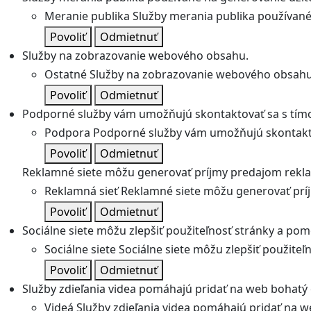
Meranie publika
Služby merania publika používané 
Povoliť
Odmietnuť
Služby na zobrazovanie webového obsahu.
Ostatné
Služby na zobrazovanie webového obsahu
Povoliť
Odmietnuť
Podporné služby vám umožňujú skontaktovať sa s tímo
Podpora
Podporné služby vám umožňujú skontakto
Povoliť
Odmietnuť
Reklamné siete môžu generovať príjmy predajom rekl
Reklamná sieť
Reklamné siete môžu generovať prí
Povoliť
Odmietnuť
Sociálne siete môžu zlepšiť použiteľnosť stránky a pom
Sociálne siete
Sociálne siete môžu zlepšiť použite
Povoliť
Odmietnuť
Služby zdieľania videa pomáhajú pridať na web bohatý o
Videá
Služby zdieľania videa pomáhajú pridať na we