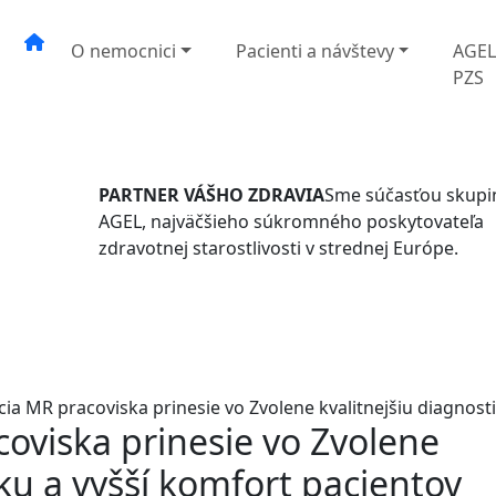
O nemocnici
Pacienti a návštevy
AGE
PZS
PARTNER VÁŠHO ZDRAVIA
Sme súčasťou skupi
AGEL, najväčšieho súkromného poskytovateľa
zdravotnej starostlivosti v strednej Európe.
ia MR pracoviska prinesie vo Zvolene kvalitnejšiu diagnost
oviska prinesie vo Zvolene
iku a vyšší komfort pacientov