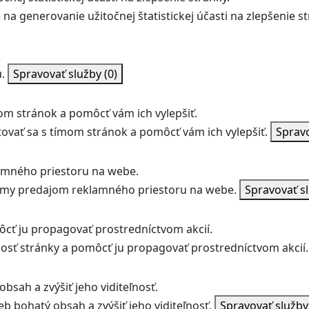
na generovanie užitočnej štatistickej účasti na zlepšenie st
.
Spravovať služby
(0)
m stránok a pomôcť vám ich vylepšiť.
vať sa s tímom stránok a pomôcť vám ich vylepšiť.
Sprav
amného priestoru na webe.
jmy predajom reklamného priestoru na webe.
Spravovať s
ôcť ju propagovať prostredníctvom akcií.
ľnosť stránky a pomôcť ju propagovať prostredníctvom akcií.
bsah a zvýšiť jeho viditeľnosť.
b bohatý obsah a zvýšiť jeho viditeľnosť.
Spravovať služb