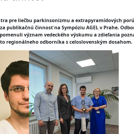
entra pre liečbu parkinsonizmu a extrapyramídových por
 za publikačnú činnosť na Sympóziu AGEL v Prahe. Odbor
 pripomenuli význam vedeckého výskumu a zdieľania poz
ohto regionálneho odborníka s celoslovenským dosahom.