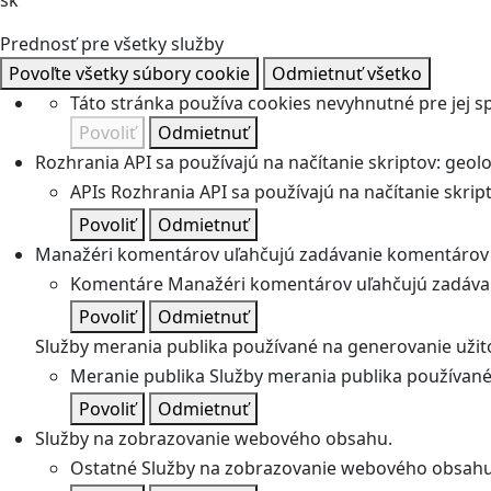
sk
Prednosť pre všetky služby
Povoľte všetky súbory cookie
Odmietnuť všetko
Táto stránka používa cookies nevyhnutné pre jej 
Povoliť
Odmietnuť
Rozhrania API sa používajú na načítanie skriptov: geolok
APIs
Rozhrania API sa používajú na načítanie skripto
Povoliť
Odmietnuť
Manažéri komentárov uľahčujú zadávanie komentárov 
Komentáre
Manažéri komentárov uľahčujú zadávan
Povoliť
Odmietnuť
Služby merania publika používané na generovanie užitoč
Meranie publika
Služby merania publika používané 
Povoliť
Odmietnuť
Služby na zobrazovanie webového obsahu.
Ostatné
Služby na zobrazovanie webového obsahu