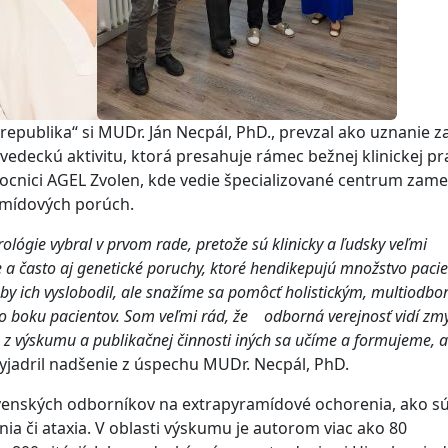
epublika“ si MUDr. Ján Necpál, PhD., prevzal ako uznanie z
 vedeckú aktivitu, ktorá presahuje rámec bežnej klinickej pr
cnici AGEL Zvolen, kde vedie špecializované centrum zam
amídových porúch.
lógie vybral v prvom rade, pretože sú klinicky a ľudsky veľmi
 a často aj genetické poruchy, ktoré hendikepujú množstvo paci
ý by ich vyslobodil, ale snažíme sa pomôcť holistickým, multiodb
 boku pacientov. Som veľmi rád, že odborná verejnosť vidí zmy
 z výskumu a publikačnej činnosti iných sa učíme a formujeme, a
yjadril nadšenie z úspechu MUDr. Necpál, PhD.
venských odborníkov na extrapyramídové ochorenia, ako s
ia či ataxia. V oblasti výskumu je autorom viac ako 80