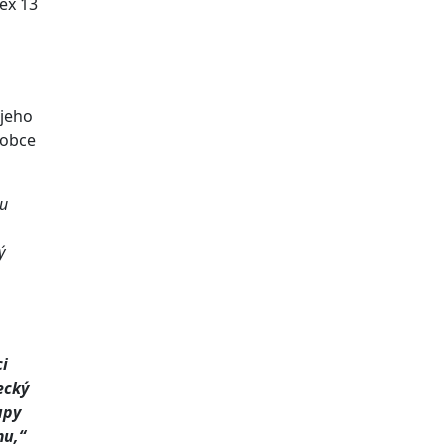
ex 13
 jeho
 obce
lu
ý
i
ecký
upy
mu,“