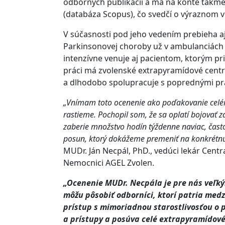
odborných publikácií a má na konte takmer 
(databáza Scopus), čo svedčí o výraznom v
V súčasnosti pod jeho vedením prebieha a
Parkinsonovej choroby už v ambulanciách 
intenzívne venuje aj pacientom, ktorým p
práci má zvolenské extrapyramídové cent
a dlhodobo spolupracuje s poprednými pra
„Vnímam toto ocenenie ako poďakovanie celé
rastieme. Pochopil som, že sa oplatí bojovať z
zaberie množstvo hodín týždenne naviac, čast
posun, ktorý dokážeme premeniť na konkrétn
MUDr. Ján Necpál, PhD., vedúci lekár Cent
Nemocnici AGEL Zvolen.
„Ocenenie MUDr. Necpála je pre nás veľký
môžu pôsobiť odborníci, ktorí patria med
prístup s mimoriadnou starostlivosťou o 
a prístupy a posúva celé extrapyramídové