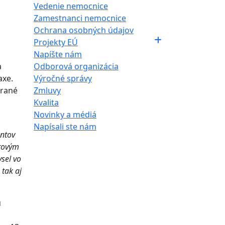
Vedenie nemocnice
Zamestnanci nemocnice
Ochrana osobných údajov
Projekty EÚ
Napíšte nám
a
Odborová organizácia
axe.
Výročné správy
erané
Zmluvy
Kvalita
Novinky a médiá
Napísali ste nám
entov
orovým
sel vo
 tak aj
ú