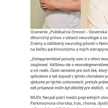
Ocenenie „Publikačná činnosť – Slovenská r
dlhoročný prínos v oblasti neurológie a za
Známy a obľúbený neurológ pôsobí v Nemo
na liečbu parkinsonizmu a iných extrapyr
„Extrapyramídové poruchy som si v rámci neuro
zaujímavé. Väčšinou ide o neurodegeneratívne
a ich rodín. Často nemáme pre nich liek, ktor
spôsobom a tak bojovať s týmito chorobami po
výskume pri týchto ochoreniach, pretože práve
náš príspevok môže byť dôležitý pre ďalších,
v
MUDr. Necpál patrí medzi popredných slo
Parkinsonova choroba, tras, chorea, dystón