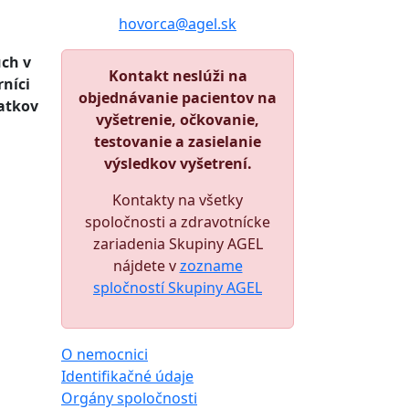
hovorca@agel.sk
úch v
Kontakt neslúži na
níci
objednávanie pacientov na
natkov
vyšetrenie, očkovanie,
testovanie a zasielanie
výsledkov vyšetrení.
Kontakty na všetky
spoločnosti a zdravotnícke
zariadenia Skupiny AGEL
nájdete v
zozname
spločností Skupiny AGEL
O nemocnici
Identifikačné údaje
Orgány spoločnosti