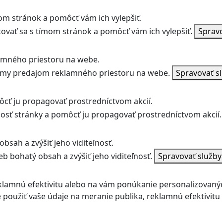
m stránok a pomôcť vám ich vylepšiť.
vať sa s tímom stránok a pomôcť vám ich vylepšiť.
Sprav
amného priestoru na webe.
jmy predajom reklamného priestoru na webe.
Spravovať s
ôcť ju propagovať prostredníctvom akcií.
ľnosť stránky a pomôcť ju propagovať prostredníctvom akcií.
bsah a zvýšiť jeho viditeľnosť.
b bohatý obsah a zvýšiť jeho viditeľnosť.
Spravovať služb
klamnú efektivitu alebo na vám ponúkanie personalizovaný
použiť vaše údaje na meranie publika, reklamnú efektivit