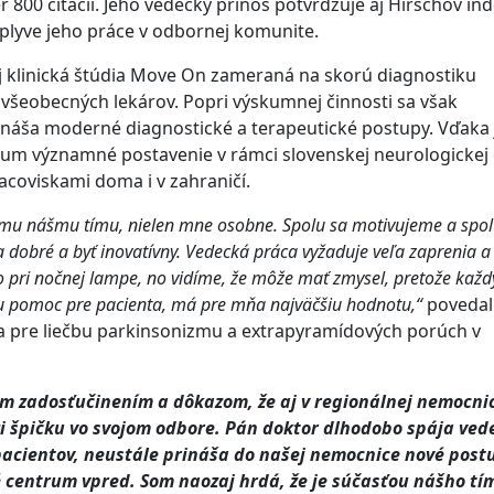
800 citácií. Jeho vedecký prínos potvrdzuje aj Hirschov ind
plyve jeho práce v odbornej komunite.
j klinická štúdia Move On zameraná na skorú diagnostiku
všeobecných lekárov. Popri výskumnej činnosti sa však
rináša moderné diagnostické a terapeutické postupy. Vďaka
rum významné postavenie v rámci slovenskej neurologickej
coviskami doma i v zahraničí.
mu nášmu tímu, nielen mne osobne. Spolu sa motivujeme a spo
a dobré a byť inovatívny. Vedecká práca vyžaduje veľa zaprenia a
o pri nočnej lampe, no vidíme, že môže mať zmysel, pretože každ
u pomoc pre pacienta, má pre mňa najväčšiu hodnotu,“
povedal
ra pre liečbu parkinsonizmu a extrapyramídových porúch v
m zadosťučinením a dôkazom, že aj v regionálnej nemocnic
zi špičku vo svojom odbore. Pán doktor dlhodobo spája ved
pacientov, neustále prináša do našej nemocnice nové post
 centrum vpred. Som naozaj hrdá, že je súčasťou nášho tí