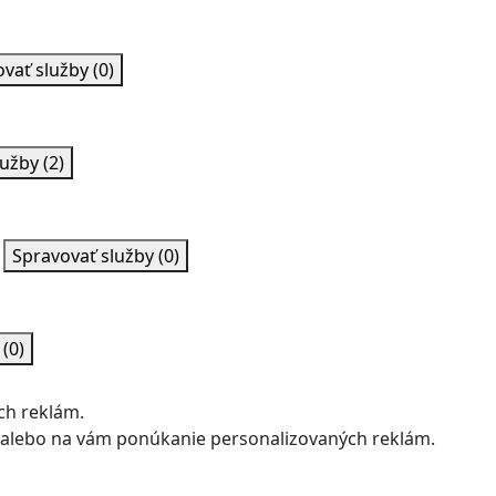
ovať služby
(0)
lužby
(2)
Spravovať služby
(0)
y
(0)
ch reklám.
u alebo na vám ponúkanie personalizovaných reklám.