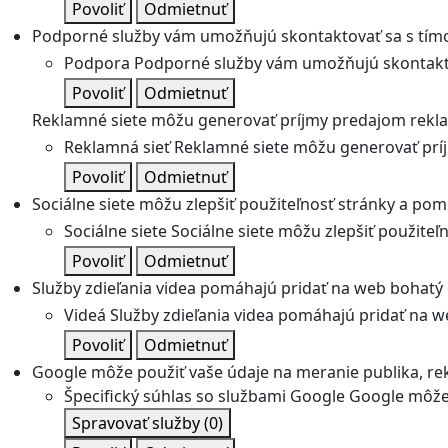
Povoliť
Odmietnuť
Podporné služby vám umožňujú skontaktovať sa s tímo
Podpora
Podporné služby vám umožňujú skontakto
Povoliť
Odmietnuť
Reklamné siete môžu generovať príjmy predajom rekl
Reklamná sieť
Reklamné siete môžu generovať prí
Povoliť
Odmietnuť
Sociálne siete môžu zlepšiť použiteľnosť stránky a pom
Sociálne siete
Sociálne siete môžu zlepšiť použite
Povoliť
Odmietnuť
Služby zdieľania videa pomáhajú pridať na web bohatý o
Videá
Služby zdieľania videa pomáhajú pridať na we
Povoliť
Odmietnuť
Google môže použiť vaše údaje na meranie publika, re
Špecifický súhlas so službami Google
Google môže 
Spravovať služby
(0)