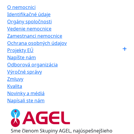
O nemocnici
Identifikačné údaje
Orgány spoločnosti
Vedenie nemocnice
Zamestnanci nemocnice
Ochrana osobných údajov
Projekty EÚ
Napíšte nám
Odborová organizácia
Výročné správy
Zmluvy
Kvalita
Novinky a médiá
Napísali ste nám
Sme členom Skupiny AGEL, najúspešnejšieho