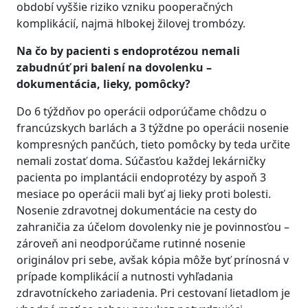
období vyššie riziko vzniku pooperačných
komplikácií, najmä hlbokej žilovej trombózy.
Na čo by pacienti s endoprotézou nemali
zabudnúť pri balení na dovolenku –
dokumentácia, lieky, pomôcky?
Do 6 týždňov po operácii odporúčame chôdzu o
francúzskych barlách a 3 týždne po operácii nosenie
kompresných pančúch, tieto pomôcky by teda určite
nemali zostať doma. Súčasťou každej lekárničky
pacienta po implantácii endoprotézy by aspoň 3
mesiace po operácii mali byť aj lieky proti bolesti.
Nosenie zdravotnej dokumentácie na cesty do
zahraničia za účelom dovolenky nie je povinnosťou –
zároveň ani neodporúčame rutinné nosenie
originálov pri sebe, avšak kópia môže byť prínosná v
prípade komplikácií a nutnosti vyhľadania
zdravotníckeho zariadenia. Pri cestovaní lietadlom je