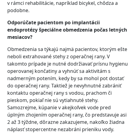
v rámci rehabilitácie, napríklad bicykel, chôdza a
podobne.
Odporúčate pacientom po implantácii
endoprotézy špeciálne obmedzenia počas letných
mesiacov?
Obmedzenia sa týkajú najmä pacientov, ktorým ešte
neboli extrahované stehy z operačnej rany. V
takomto prípade je nutné dodržiavať prísnu hygienu
operovanej končatiny a vyhnúť sa aktivitám s
nadmerným potením, kedy by sa mohol pot dostať
do operačnej rany. Taktiež je nevyhnutné zabrániť
kontaktu operačnej rany s vodou, prachom či
pieskom, pokiaľ nie sú vytiahnuté stehy.
Samozrejme, kúpanie v akejkoľvek vode pred
úplným zhojením operačnej rany, čo predstavuje asi
2 až 3 týždne, dôrazne zakazujeme, nakoľko žiadna
náplasť stopercentne nezabráni prieniku vody.