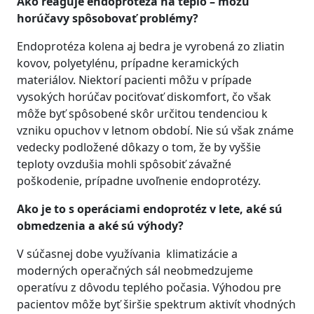
Ako reaguje endoprotéza na teplo – môžu
horúčavy spôsobovať problémy?
Endoprotéza kolena aj bedra je vyrobená zo zliatin
kovov, polyetylénu, prípadne keramických
materiálov. Niektorí pacienti môžu v prípade
vysokých horúčav pociťovať diskomfort, čo však
môže byť spôsobené skôr určitou tendenciou k
vzniku opuchov v letnom období. Nie sú však známe
vedecky podložené dôkazy o tom, že by vyššie
teploty ovzdušia mohli spôsobiť závažné
poškodenie, prípadne uvoľnenie endoprotézy.
Ako je to s operáciami endoprotéz v lete, aké sú
obmedzenia a aké sú výhody?
V súčasnej dobe využívania klimatizácie a
moderných operačných sál neobmedzujeme
operatívu z dôvodu teplého počasia. Výhodou pre
pacientov môže byť širšie spektrum aktivít vhodných