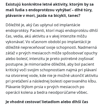
Existujú konkrétne letné aktivity, ktorým by sa
mali ľudia s endoprotézou vyhýbať – dlhé túry,
plávanie v mori, jazda na bicykli, tanec?
Dôležité je, aký čas uplynul od implantácie
endoprotézy. Pacienti, ktorí majú endoprotézu dlhší
čas, vedia, akú aktivitu a v akej intenzite môžu
vykonávať. Vo včasnom období po implantácii je
dôležité nepreceňovať svoje schopnosti. Nadmerná
záťaž v prvých mesiacoch môže spôsobovať opuchy
alebo bolesť, intenzitu je preto potrebné zvyšovať
postupne. Je mimoriadne dôležité, aby bol pacient
kritický voči svojim schopnostiam najmä pri plávaní
na otvorenej vode, kde nie je možné ukončiť aktivitu
pri preťažení a následnej bolesti operovaného kĺbu.
Plávanie štýlom prsia v prvých mesiacoch po
operácii kolena a bedra neodporúčame vôbec.
Je vhodné cestovať lietadlom alebo dlhší čas