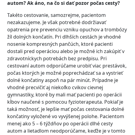
autom? Ak áno, na čo si dať pozor počas cesty?
Takéto cestovanie, samozrejme, pacientom
nezakazujeme. Je však potrebné dodržiavať
opatrenia pre prevenciu vzniku opuchov a trombózy
žíl dolných končatín. Pri dlhších cestách je vhodné
nosenie kompresných pančúch, ktoré pacienti
dostali pred operáciou alebo je možné ich zakúpiť v
zdravotníckych potrebách bez predpisu. Pri
cestovaní autom odporúčame urobiť viac prestávok,
počas ktorých je možné poprechádzať sa a vystrieť
dolné končatiny aspoň na pár minút. Prípadne je
vhodné precvičiť aj niekoľko cvikov cievnej
gymnastiky, ktoré by mali mať pacienti po operácii
kĺbov naučené s pomocou fyzioterapeuta. Pokiaľ je
taká možnosť, je lepšie mať počas cestovania dolné
končatiny vyložené vo vyvýšenej polohe. Pacientom
menej ako 5 – 6 týždňov po operácii dlhé cesty
autom a lietadlom neodporúčame, keďže je v tomto