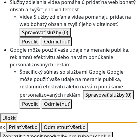
Služby zdieľania videa pomáhajú pridať na web bohatý
obsah a zvýšiť jeho viditeľnosť.
Videá
Služby zdieľania videa pomáhajú pridať na
web bohatý obsah a zvýšiť jeho viditeľnosť.
Spravovať služby
(0)
Povoliť
Odmietnuť
Google môže použiť vaše údaje na meranie publika,
reklamnú efektivitu alebo na vám ponúkanie
personalizovaných reklám.
Špecifický súhlas so službami Google
Google
môže použiť vaše údaje na meranie publika,
reklamnú efektivitu alebo na vám ponúkanie
personalizovaných reklám.
Spravovať služby
(0)
Povoliť
Odmietnuť
Uložiť
sk
Prijať všetko
Odmietnuť všetko
Zobraziť a zmeniť predvoľby pre súbory cookie