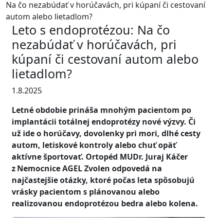
Na čo nezabúdať v horúčavách, pri kúpaní či cestovaní
autom alebo lietadlom?
Leto s endoprotézou: Na čo
nezabúdať v horúčavách, pri
kúpaní či cestovaní autom alebo
lietadlom?
1.8.2025
Letné obdobie prináša mnohým pacientom po
implantácii totálnej endoprotézy nové výzvy. Či
už ide o horúčavy, dovolenky pri mori, dlhé cesty
autom, letiskové kontroly alebo chuť opäť
aktívne športovať. Ortopéd MUDr. Juraj Káčer
z Nemocnice AGEL Zvolen odpovedá na
najčastejšie otázky, ktoré počas leta spôsobujú
vrásky pacientom s plánovanou alebo
realizovanou endoprotézou bedra alebo kolena.