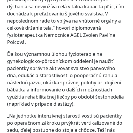
dýchania sa nevyužíva celá vitálna kapacita pľúc, čím
dochádza k preťažovaniu šijového svalstva. V
neposlednom rade to vplýva na vnútorné orgány a
celkové držanie tela,“ hovorí diplomovaná
fyzioterapeutka Nemocnice AGEL Zvolen Pavlína
Polcová.
Ďalšou významnou úlohou fyzioterapie na
gynekologicko-pôrodníckom oddelení je naučiť
pacientky správne aktivovať svalstvo panvového
dna, edukácia starostlivosti o pooperačnú ranu a
následnú jazvu, ukážka správnej polohy pri dojčení
bábätka a informovanie o ďalších možnostiach
využitia rehabilitačnej liečby po období šestonedelia
(napríklad v prípade diastázy).
„Na jednotke intenzívnej starostlivosti sú pacientky
po operačnom zákroku prvýkrát vertikalizované do
sedu, ďalej postupne do stoja a chôdze. Teší nás