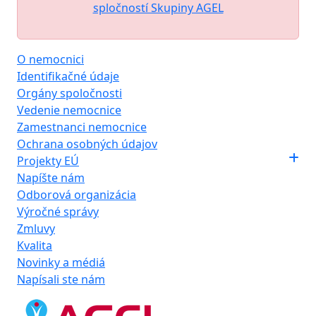
spločností Skupiny AGEL
O nemocnici
Identifikačné údaje
Orgány spoločnosti
Vedenie nemocnice
Zamestnanci nemocnice
Ochrana osobných údajov
Projekty EÚ
Napíšte nám
Odborová organizácia
Výročné správy
Zmluvy
Kvalita
Novinky a médiá
Napísali ste nám