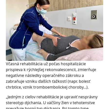
Včasná rehabilitácia už počas hospitalizácie
prispieva k rýchlejšej rekonvalescencii, zmierňuje
negatívne následky operačného zákroku a
zabraňuje vzniku ďalších ťažkostí (napr. bolesť
chrbtice, vznik tromboembolickej choroby...).
„Jedným z cieľov rehabilitácie je upraviť nesprávny
stereotyp dýchania. U väčšiny žien v tehotenstve
prevažuje horný typ dýchania. Pri tomto type