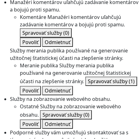
Manažéri komentárov uľahčujú zadávanie komentárov
a bojujú proti spamu.
Komentáre
Manažéri komentárov uľahčujú
zadávanie komentárov a bojujú proti spamu.
Spravovať služby
(0)
Povoliť
Odmietnuť
Služby merania publika používané na generovanie
užitočnej štatistickej účasti na zlepšenie stránky.
Meranie publika
Služby merania publika
používané na generovanie užitočnej štatistickej
účasti na zlepšenie stránky.
Spravovať služby
(1)
Povoliť
Odmietnuť
Služby na zobrazovanie webového obsahu.
Ostatné
Služby na zobrazovanie webového
obsahu.
Spravovať služby
(0)
Povoliť
Odmietnuť
Podporné služby vám umožňujú skontaktovať sa s