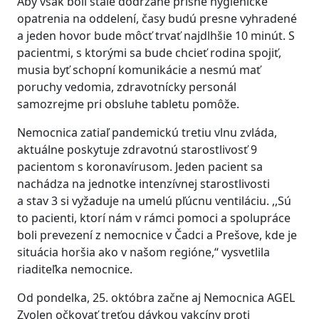
Aby však boli stále dodržané prísne hygienické
opatrenia na oddelení, časy budú presne vyhradené
a jeden hovor bude môcť trvať najdlhšie 10 minút. S
pacientmi, s ktorými sa bude chcieť rodina spojiť,
musia byť schopní komunikácie a nesmú mať
poruchy vedomia, zdravotnícky personál
samozrejme pri obsluhe tabletu pomôže.
Nemocnica zatiaľ pandemickú tretiu vlnu zvláda,
aktuálne poskytuje zdravotnú starostlivosť 9
pacientom s koronavírusom. Jeden pacient sa
nachádza na jednotke intenzívnej starostlivosti
a stav 3 si vyžaduje na umelú pľúcnu ventiláciu. ,,Sú
to pacienti, ktorí nám v rámci pomoci a spolupráce
boli prevezení z nemocnice v Čadci a Prešove, kde je
situácia horšia ako v našom regióne,“ vysvetlila
riaditeľka nemocnice.
Od pondelka, 25. októbra začne aj Nemocnica AGEL
Zvolen očkovať treťou dávkou vakcíny proti