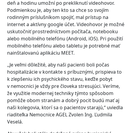
deň a hodinu umožní po prekliknutí videohovor.
Podmienkou je, aby ten kto sa chce so svojím
rodinným príslušníkom spojiť, mal prístup na
internet a aktívny google účet. Videohovor je možné
uskutočniť prostredníctvom počítača, notebooku
alebo mobilného telefónu (Android, iOS). Pri použití
mobilného telefónu alebo tabletu je potrebné mať
nainštalovanú aplikáciu MEET.
,,Je veľmi dôležité, aby naši pacienti boli počas
hospitalizácie v kontakte s príbuznými, prispieva to
k zlepšeniu ich psychického stavu, keďže pobyt
v nemocnici je vždy pre človeka stresujúci. Veríme,
že využitie modernej techniky týmto spôsobom
pomôže obom stranám a dobrý pocit budú mať aj
naši kolegovia, ktorí sa o pacientov starajú,“ uviedla
riaditeľka Nemocnice AGEL Zvolen Ing. Ľudmila
Veselá.