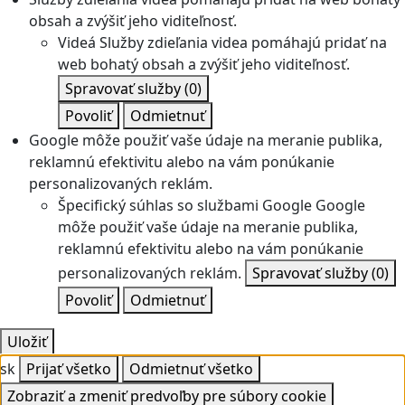
obsah a zvýšiť jeho viditeľnosť.
Videá
Služby zdieľania videa pomáhajú pridať na
web bohatý obsah a zvýšiť jeho viditeľnosť.
Spravovať služby
(0)
Povoliť
Odmietnuť
Google môže použiť vaše údaje na meranie publika,
reklamnú efektivitu alebo na vám ponúkanie
personalizovaných reklám.
Špecifický súhlas so službami Google
Google
môže použiť vaše údaje na meranie publika,
reklamnú efektivitu alebo na vám ponúkanie
personalizovaných reklám.
Spravovať služby
(0)
Povoliť
Odmietnuť
Uložiť
sk
Prijať všetko
Odmietnuť všetko
Zobraziť a zmeniť predvoľby pre súbory cookie