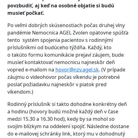
povzbudiť, aj keď na osobné objatie si budú
musieť počkať.
Po veľmi dobrých skúsenostiach počas druhej vlny
pandémie Nemocnica AGEL Zvolen opätovne spúšťa
tento systém spojenia pacientov s rodinnými
príslušníkmi od budúceho týždňa. Každý, kto
o takúto formu komunikácie prejaví záujem, bude
musieť kontaktovať nemocnicu najneskôr deň
vopred e-mailom na
hovor@nzv.agel.sk
. (V prípade
záujmu o videohovor počas víkendu je potrebné
poslať požiadavku najneskôr v piatok pred
víkendom.)
Rodinný príslušník si takto dohodne konkrétny deň
a hodinu (hovory budú možné každý deň v čase
medzi 15.30 a 16.30 hod), kedy by sa mohol so
svojím blízkym na oddelení spojiť. Následne dostane
do e-mailovej schránky link, ktorý mu v dohodnutý