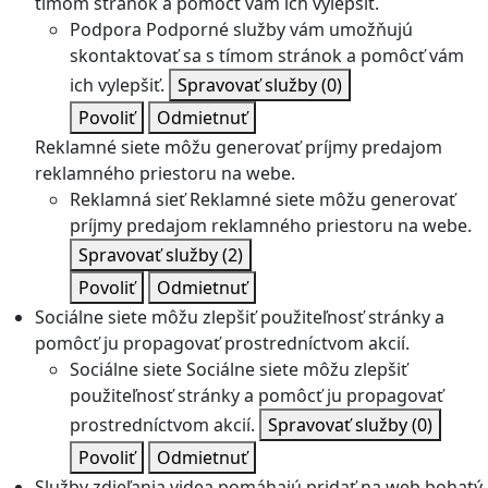
tímom stránok a pomôcť vám ich vylepšiť.
Podpora
Podporné služby vám umožňujú
skontaktovať sa s tímom stránok a pomôcť vám
ich vylepšiť.
Spravovať služby
(0)
Povoliť
Odmietnuť
Reklamné siete môžu generovať príjmy predajom
reklamného priestoru na webe.
Reklamná sieť
Reklamné siete môžu generovať
príjmy predajom reklamného priestoru na webe.
Spravovať služby
(2)
Povoliť
Odmietnuť
Sociálne siete môžu zlepšiť použiteľnosť stránky a
pomôcť ju propagovať prostredníctvom akcií.
Sociálne siete
Sociálne siete môžu zlepšiť
použiteľnosť stránky a pomôcť ju propagovať
prostredníctvom akcií.
Spravovať služby
(0)
Povoliť
Odmietnuť
Služby zdieľania videa pomáhajú pridať na web bohatý