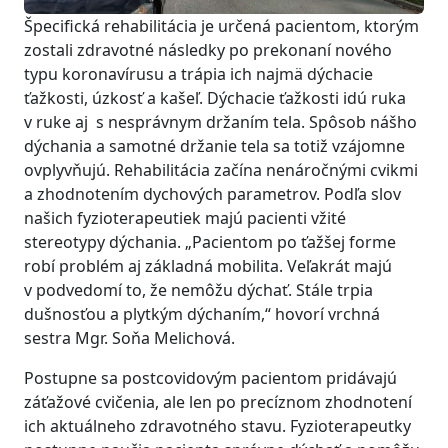
Špecifická rehabilitácia je určená pacientom, ktorým
zostali zdravotné následky po prekonaní nového
typu koronavírusu a trápia ich najmä dýchacie
ťažkosti, úzkosť a kašeľ. Dýchacie ťažkosti idú ruka
v ruke aj s nesprávnym držaním tela. Spôsob nášho
dýchania a samotné držanie tela sa totiž vzájomne
ovplyvňujú. Rehabilitácia začína nenáročnými cvikmi
a zhodnotením dychových parametrov. Podľa slov
našich fyzioterapeutiek majú pacienti vžité
stereotypy dýchania. „Pacientom po ťažšej forme
robí problém aj základná mobilita. Veľakrát majú
v podvedomí to, že nemôžu dýchať. Stále trpia
dušnosťou a plytkým dýchaním,“ hovorí vrchná
sestra Mgr. Soňa Melichová.
Postupne sa postcovidovým pacientom pridávajú
záťažové cvičenia, ale len po precíznom zhodnotení
ich aktuálneho zdravotného stavu. Fyzioterapeutky