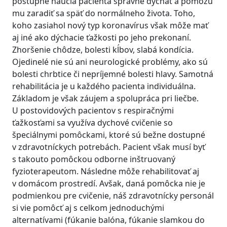
postupne naučia pacienta správne dýchať a pomôžu
mu zaradiť sa späť do normálneho života. Toho,
koho zasiahol nový typ koronavírus však môže mať
aj iné ako dýchacie ťažkosti po jeho prekonaní.
Zhoršenie chôdze, bolesti kĺbov, slabá kondícia.
Ojedinelé nie sú ani neurologické problémy, ako sú
bolesti chrbtice či nepríjemné bolesti hlavy. Samotná
rehabilitácia je u každého pacienta individuálna.
Základom je však záujem a spolupráca pri liečbe.
U postovidových pacientov s respiračnými
ťažkosťami sa využíva dychové cvičenie so
špeciálnymi pomôckami, ktoré sú bežne dostupné
v zdravotníckych potrebách. Pacient však musí byť
s takouto pomôckou odborne inštruovaný
fyzioterapeutom. Následne môže rehabilitovať aj
v domácom prostredí. Avšak, daná pomôcka nie je
podmienkou pre cvičenie, náš zdravotnícky personál
si vie pomôcť aj s celkom jednoduchými
alternatívami (fúkanie balóna, fúkanie slamkou do