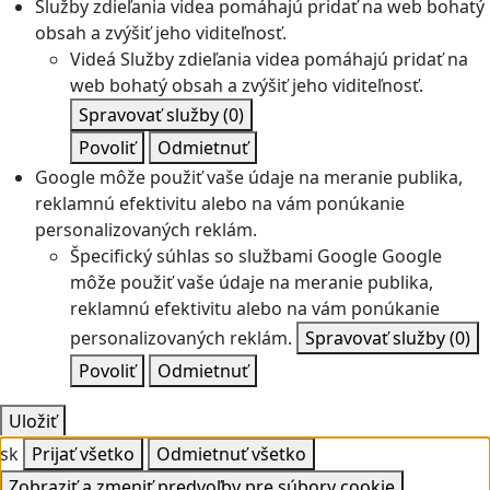
Služby zdieľania videa pomáhajú pridať na web bohatý
obsah a zvýšiť jeho viditeľnosť.
Videá
Služby zdieľania videa pomáhajú pridať na
web bohatý obsah a zvýšiť jeho viditeľnosť.
Spravovať služby
(0)
Povoliť
Odmietnuť
Google môže použiť vaše údaje na meranie publika,
reklamnú efektivitu alebo na vám ponúkanie
personalizovaných reklám.
Špecifický súhlas so službami Google
Google
môže použiť vaše údaje na meranie publika,
reklamnú efektivitu alebo na vám ponúkanie
personalizovaných reklám.
Spravovať služby
(0)
Povoliť
Odmietnuť
Uložiť
sk
Prijať všetko
Odmietnuť všetko
Zobraziť a zmeniť predvoľby pre súbory cookie