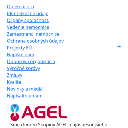
O nemocnici
Identifikačné údaje
Orgány spoločnosti
Vedenie nemocnice
Zamestnanci nemocnice
Ochrana osobných údajov
Projekty EÚ
Napíšte nám
Odborová organizácia
Výročné správy
Zmluvy
Kvalita
Novinky a médiá
Napísali ste nám
Sme členom Skupiny AGEL, najúspešnejšieho