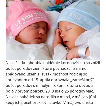
Na začiatku obdobia epidémie koronavírusu sa znížil
počet pôrodov žien, ktoré pochádzali z mimo
spádového územia, avšak možnosť rodiť aj so
sprievodom od 15. apríla dorovnala ,,zameškaný“
počet pôrodov s minulým rokom. Z toho dôvodu
bolo v prvom polroku 2019 iba o 25 pôrodov viac.
Najviac bábätiek sa narodilo v marci, v máji a v júni,
kedy ich počet prekročil stovku. V máji zvolenská