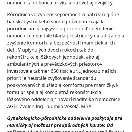
nemocnica dokonca privítala na svet aj dvojičky.
Pôrodnica vo zvolenskej nemocnici patrí v regióne
banskobystrického samosprávneho kraja k
pôrodniciam s najvyššou pôrodnosťou. Vedenie
nemocnice neustále hľadá prostriedky na udržanie a
zvýšenie komfortu a bezpečnosti mamičiek a ich
detí. V uplynulých dvoch rokoch tak do
rekonštrukcie lôžkových jednotiek, ako aj
ambulantných a prevádzkových priestorov
investovala takmer 650 tisíc eur. ,,Jednou z našich
priorít je neustále zvyšovanie štandardu
poskytovaných služieb a komfortu pre mamičky, k
tomu prispela aj kompletná rekonštrukcia
lôžkového oddelenia,“ hovorí riaditeľka Nemocnice
AGEL Zvolen Ing. Ľudmila Veselá, MBA.
Gynekologicko-pôrodnícke oddelenie poskytuje pre
mamičky aj možnosť predpôrodných kurzov.
Od