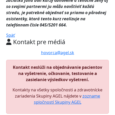
začiatku júna boli kurzy obnovené a tehotné ženy aj
so svojimi partnermi ju môžu navštíviť každú
stredu, je potrebné objednať sa priamo o pôrodnej
asistentky, ktorá tento kurz realizuje na
telefónnom čísle 045/5201 664.
Späť
Kontakt pre médiá
hovorca@agel.sk
Kontakt neslúži na objednávanie pacientov
na vyšetrenie, očkovanie, testovanie a
zasielanie výsledkov vyšetrení.
Kontakty na všetky spoločnosti a zdravotnícke
zariadenia Skupiny AGEL nájdete v
zozname
spločností Skupiny AGEL