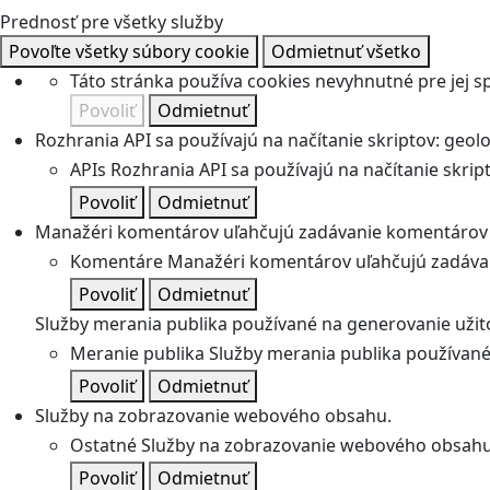
Prednosť pre všetky služby
Povoľte všetky súbory cookie
Odmietnuť všetko
Táto stránka používa cookies nevyhnutné pre jej 
Povoliť
Odmietnuť
Rozhrania API sa používajú na načítanie skriptov: geolok
APIs
Rozhrania API sa používajú na načítanie skripto
Povoliť
Odmietnuť
Manažéri komentárov uľahčujú zadávanie komentárov 
Komentáre
Manažéri komentárov uľahčujú zadávan
Povoliť
Odmietnuť
Služby merania publika používané na generovanie užitoč
Meranie publika
Služby merania publika používané 
Povoliť
Odmietnuť
Služby na zobrazovanie webového obsahu.
Ostatné
Služby na zobrazovanie webového obsahu
Povoliť
Odmietnuť