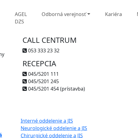
L
AGEL
Odborná verejnosť
Kariéra
DZS
CALL CENTRUM
053 333 23 32
ny
RECEPCIA
045/5201 111
045/5201 245
045/5201 454 (prístavba)
Interné oddelenie a JIS
Neurologické oddelenie a JIS
á
Chirurgické oddelenie a JIS