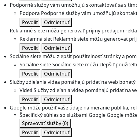
Podporné služby vám umožňujú skontaktovať sa s tímo
Podpora
Podporné služby vám umožňujú skontakto
Povoliť
Odmietnuť
Reklamné siete môžu generovať príjmy predajom rekl
Reklamná sieť
Reklamné siete môžu generovať prí
Povoliť
Odmietnuť
Sociálne siete môžu zlepšiť použiteľnosť stránky a pom
Sociálne siete
Sociálne siete môžu zlepšiť použite
Povoliť
Odmietnuť
Služby zdieľania videa pomáhajú pridať na web bohatý o
Videá
Služby zdieľania videa pomáhajú pridať na we
Povoliť
Odmietnuť
Google môže použiť vaše údaje na meranie publika, re
Špecifický súhlas so službami Google
Google môže 
Spravovať služby
(0)
Povoliť
Odmietnuť