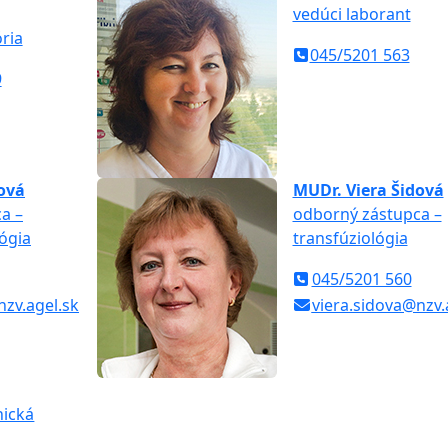
vedúci laborant
ria
045/5201 563
9
ová
MUDr. Viera Šidová
a –
odborný zástupca –
ógia
transfúziológia
045/5201 560
nzv.agel.sk
viera.sidova@nzv.
nická