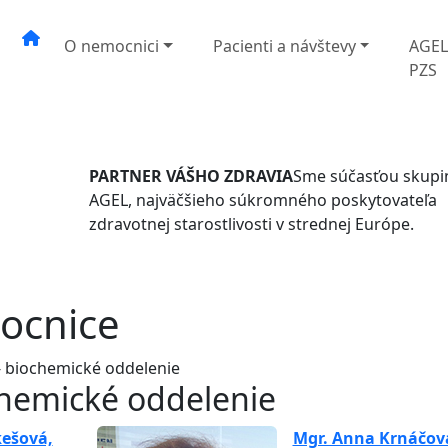
O nemocnici
Pacienti a návštevy
AGE
PZS
PARTNER VÁŠHO ZDRAVIA
Sme súčasťou skupi
AGEL, najväčšieho súkromného poskytovateľa
zdravotnej starostlivosti v strednej Európe.
ocnice
 biochemické oddelenie
chemické oddelenie
kešová,
Mgr. Anna Krnáčov