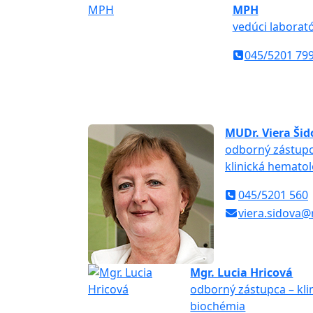
MPH
vedúci laborató
045/5201 79
MUDr. Viera Šid
odborný zástupc
klinická hematol
045/5201 560
viera.sidova@
Mgr. Lucia Hricová
odborný zástupca – kli
biochémia