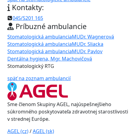
Kontakty:
045/5201 165
Príbuzné ambulancie
Stomatologická ambulancia
MUDr. Wagnerová
Stomatologická ambulancia
MUDr. Sliacka
Stomatologická ambulancia
MUDr. Pavlov
Dentálna hygiena, Mgr. Machovičová
Stomatologický RTG
späť na zoznam ambulancií
Sme členom Skupiny AGEL, najúspešnejšieho
súkromného poskytovateľa zdravotnej starostlivosti
v strednej Európe.
AGEL (cz)
/
AGEL (sk)