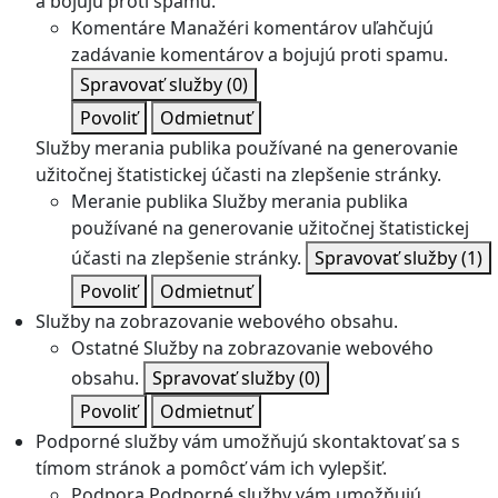
a bojujú proti spamu.
Komentáre
Manažéri komentárov uľahčujú
zadávanie komentárov a bojujú proti spamu.
Spravovať služby
(0)
Povoliť
Odmietnuť
Služby merania publika používané na generovanie
užitočnej štatistickej účasti na zlepšenie stránky.
Meranie publika
Služby merania publika
používané na generovanie užitočnej štatistickej
účasti na zlepšenie stránky.
Spravovať služby
(1)
Povoliť
Odmietnuť
Služby na zobrazovanie webového obsahu.
Ostatné
Služby na zobrazovanie webového
obsahu.
Spravovať služby
(0)
Povoliť
Odmietnuť
Podporné služby vám umožňujú skontaktovať sa s
tímom stránok a pomôcť vám ich vylepšiť.
Podpora
Podporné služby vám umožňujú